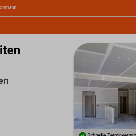
üdemann
iten
en
ietet
i stehen Qualität,
erster Stelle.
Schnelle Terminverga