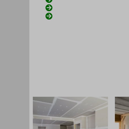
Schnelle Besichtigung bei Ihn
Transparente Angebotserste
Abrechnung
Unser Unternehmen orientiert sich an K
wir bemühen uns, diese zu erfüllen. Unse
sind unser bester Qualitätsnachweis. Wir 
Ihren Anruf!