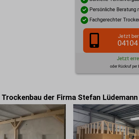
en vor Ort
Persönliche Beratung 
llung und
Fachgerechter Trocke
Jetzt ber
undenwünschen und
04104
re treuen Kunden
freuen uns auf
Jetzt err
oder Rückruf per 
Trockenbau der Firma Stefan Lüdemann