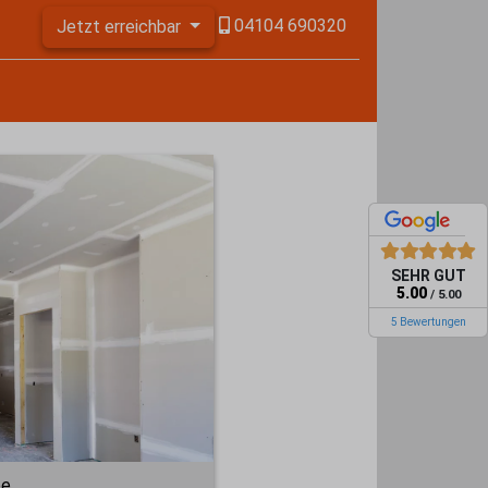
04104 690320
Jetzt erreichbar
SEHR GUT
5.00
/ 5.00
5 Bewertungen
be