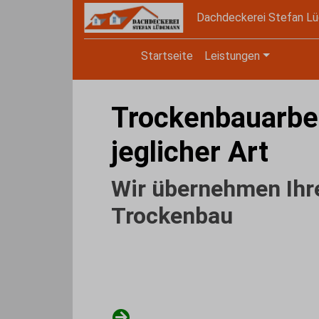
Dachdeckerei Stefan L
Startseite
Leistungen
Trockenbauarbe
jeglicher Art
Wir übernehmen Ihr
Trockenbau
Unsere Dachdeckerei Stefan Lüdemann b
Trockenbauarbeiten jeglicher Art an. Dabe
Zuverlässigkeit und Kostentransparenz an 
Telefonische Erstberatung