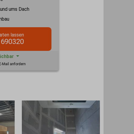
rund ums Dach
nbau
aten lassen
 690320
eichbar
E-Mail anfordern